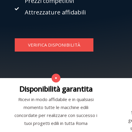
Prezzi competitivi
Attrezzature affidabili
VERIFICA DISPONIBILITÀ
Disponibilità garantita
Ricevi in modo affidabile e in qualsiasi
momento tutte le macchine edili
concordate per realizzare con successo i
g
tuoi progetti edili in tutta Roma