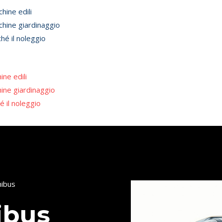
u
hine edili
hine giardinaggio
hé il noleggio
ine edili
ine giardinaggio
é il noleggio
nibus
ibus