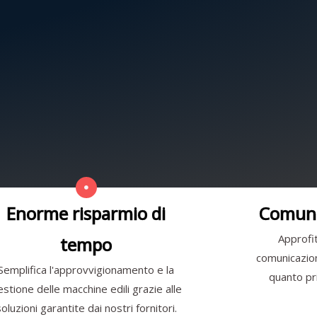
Enorme risparmio di
Comuni
Approfit
tempo
comunicazione
Semplifica l'approvvigionamento e la
quanto pri
estione delle macchine edili grazie alle
soluzioni garantite dai nostri fornitori.