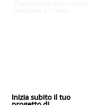
Piattaforma semovente
verticale a Trieste
I nostri fornitori partner garantiscono
servizi di qualità. Essi sono selezionati
nel rispetto delle più recenti
normative sui sistemi di gestione per
la qualità ISO 9001:2015
Inizia subito il tuo
progetto di