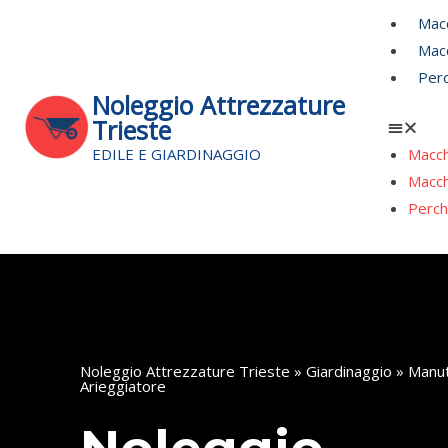
Vai
Men
Macc
al
Macc
contenuto
Perc
Noleggio Attrezzature
Trieste
EDILE E GIARDINAGGIO
Macch
Macch
Perch
Noleggio Attrezzature Trieste
»
Giardinaggio
»
Manut
Arieggiatore